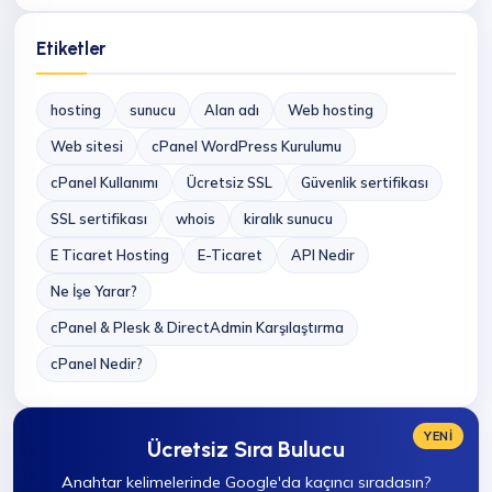
Etiketler
hosting
sunucu
Alan adı
Web hosting
Web sitesi
cPanel WordPress Kurulumu
cPanel Kullanımı
Ücretsiz SSL
Güvenlik sertifikası
SSL sertifikası
whois
kiralık sunucu
E Ticaret Hosting
E-Ticaret
API Nedir
Ne İşe Yarar?
cPanel & Plesk & DirectAdmin Karşılaştırma
cPanel Nedir?
YENİ
Ücretsiz Sıra Bulucu
Anahtar kelimelerinde Google'da kaçıncı sıradasın?