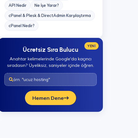
API Nedir
Ne İşe Yarar?
cPanel & Plesk & DirectAdmin Karşılaştırma
cPanel Nedir?
YENİ
Ücretsiz Sıra Bulucu
Anahtar kelimelerinde Google'da kaçıncı
sıradasın? Üyeliksiz, saniyeler içinde öğren.
örn. "ucuz hosting"
Hemen Dene