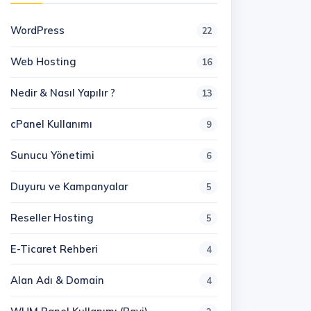
WordPress
22
Web Hosting
16
Nedir & Nasıl Yapılır ?
13
cPanel Kullanımı
9
Sunucu Yönetimi
6
Duyuru ve Kampanyalar
5
Reseller Hosting
5
E-Ticaret Rehberi
4
Alan Adı & Domain
4