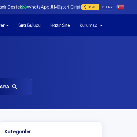
anlı Destek
WhatsApp
Müşteri Girişi
$ USD
₺ TRY
ver
Sıra Bulucu
Hazır Site
Kurumsal
ARA
Kategoriler