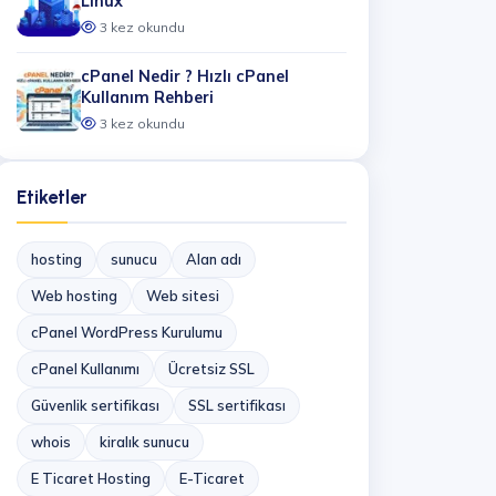
Linux
3 kez okundu
cPanel Nedir ? Hızlı cPanel
Kullanım Rehberi
3 kez okundu
Etiketler
hosting
sunucu
Alan adı
Web hosting
Web sitesi
cPanel WordPress Kurulumu
cPanel Kullanımı
Ücretsiz SSL
Güvenlik sertifikası
SSL sertifikası
whois
kiralık sunucu
E Ticaret Hosting
E-Ticaret