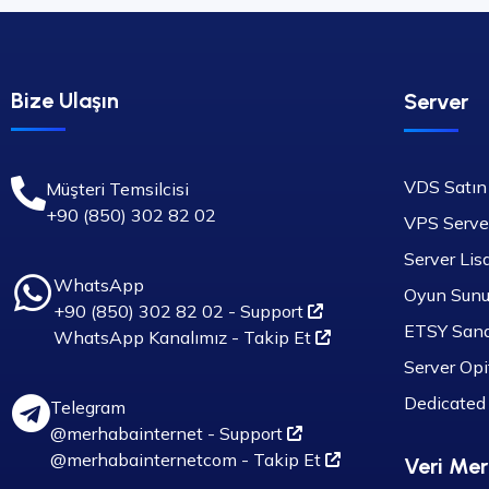
Bize Ulaşın
Server
VDS Satın
Müşteri Temsilcisi
+90 (850) 302 82 02
VPS Serve
Server Lisa
WhatsApp
Oyun Sunu
+90 (850) 302 82 02 - Support
ETSY Sana
WhatsApp Kanalımız - Takip Et
Server Op
Dedicated 
Telegram
@merhabainternet - Support
@merhabainternetcom - Takip Et
Veri Mer