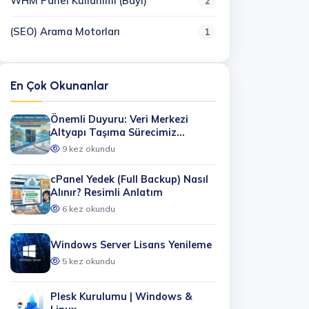
WHM Panel Kullanımı (Bayi)
2
(SEO) Arama Motorları
1
En Çok Okunanlar
Önemli Duyuru: Veri Merkezi
Altyapı Taşıma Sürecimiz
Hakkında
9 kez okundu
cPanel Yedek (Full Backup) Nasıl
Alınır? Resimli Anlatım
6 kez okundu
Windows Server Lisans Yenileme
5 kez okundu
Plesk Kurulumu | Windows &